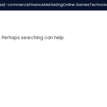
ss
E-commerce
Finance
Marketing
Online Games
Technol
r. Perhaps searching can help.