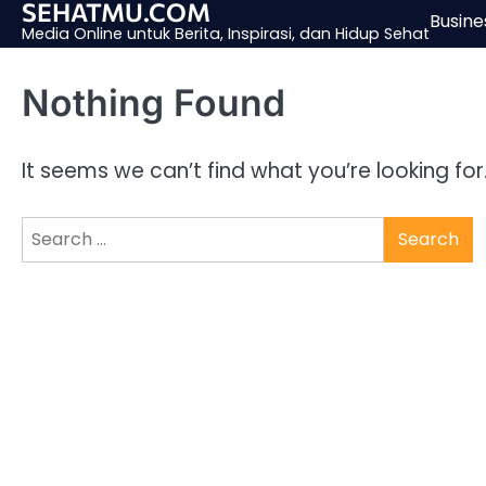
SEHATMU.COM
Skip
Busine
Media Online untuk Berita, Inspirasi, dan Hidup Sehat
to
content
Nothing Found
It seems we can’t find what you’re looking fo
Search
for: