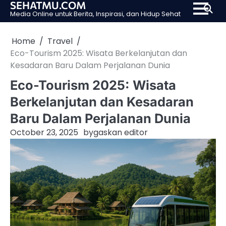
SEHATMU.COM
Skip
Media Online untuk Berita, Inspirasi, dan Hidup Sehat
to
content
Home
Travel
Eco-Tourism 2025: Wisata Berkelanjutan dan
Kesadaran Baru Dalam Perjalanan Dunia
Eco-Tourism 2025: Wisata
Berkelanjutan dan Kesadaran
Baru Dalam Perjalanan Dunia
October 23, 2025
by
gaskan editor