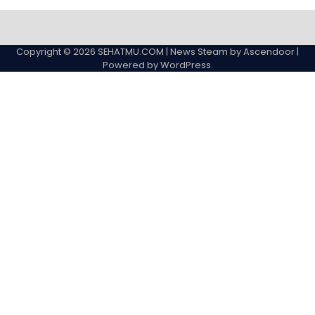
Copyright © 2026
SEHATMU.COM
| News Steam by
Ascendoor
|
Powered by
WordPress
.