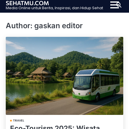
SEHATMU.COM
Skip
Media Online untuk Berita, Inspirasi, dan Hidup Sehat
to
content
Author:
gaskan editor
TRAVEL
Eco-Tourism 2025: Wisata