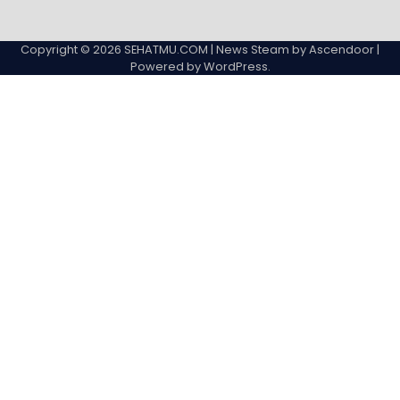
Copyright © 2026
SEHATMU.COM
| News Steam by
Ascendoor
|
Powered by
WordPress
.