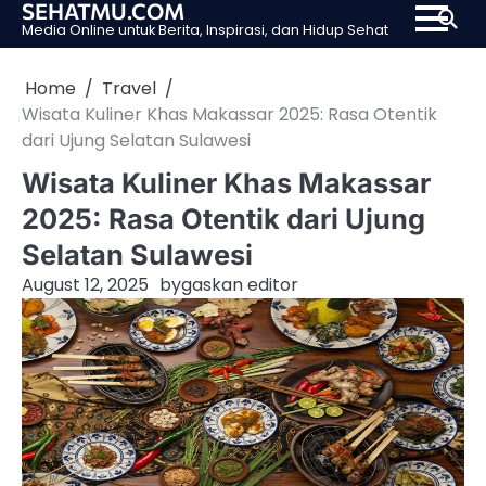
SEHATMU.COM
Skip
Media Online untuk Berita, Inspirasi, dan Hidup Sehat
to
content
Home
Travel
Wisata Kuliner Khas Makassar 2025: Rasa Otentik
dari Ujung Selatan Sulawesi
Wisata Kuliner Khas Makassar
2025: Rasa Otentik dari Ujung
Selatan Sulawesi
August 12, 2025
by
gaskan editor