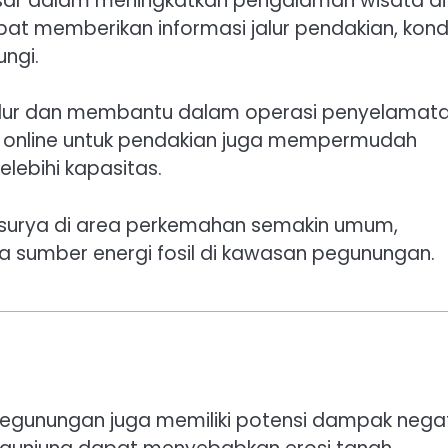
besar dalam meningkatkan pengalaman wisata di
pat memberikan informasi jalur pendakian, kondi
ungi.
jalur dan membantu dalam operasi penyelamat
asi online untuk pendakian juga mempermudah
lebihi kapasitas.
l surya di area perkemahan semakin umum,
sumber energi fosil di kawasan pegunungan.
gunungan juga memiliki potensi dampak negat