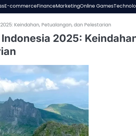
ss
E-commerce
Finance
Marketing
Online Games
Technol
025: Keindahan, Petualangan, dan Pelestarian
Indonesia 2025: Keindahan
rian