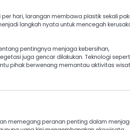
er hari, larangan membawa plastik sekali paka
njadi langkah nyata untuk mencegah kerusak
tentang pentingnya menjaga kebersihan,
getasi juga gencar dilakukan. Teknologi sepert
ntu pihak berwenang memantau aktivitas wisa
ungan memegang peranan penting dalam menja
ki gunung yang kini mengembangkan ekowisata