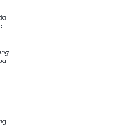
da
di
ing
pa
ng.