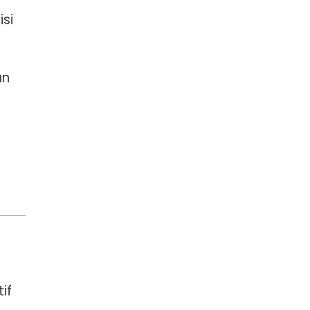
si
an
if