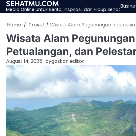
SEHATMU.COM
Skip
Busine
Media Online untuk Berita, Inspirasi, dan Hidup Sehat
to
content
Home
Travel
Wisata Alam Pegunungan Indonesia 2
Wisata Alam Pegunungan 
Petualangan, dan Pelesta
August 14, 2025
by
gaskan editor