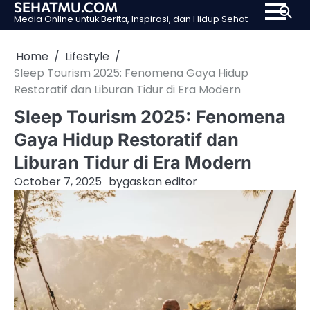
SEHATMU.COM
Skip
Media Online untuk Berita, Inspirasi, dan Hidup Sehat
to
content
Home
Lifestyle
Sleep Tourism 2025: Fenomena Gaya Hidup
Restoratif dan Liburan Tidur di Era Modern
Sleep Tourism 2025: Fenomena
Gaya Hidup Restoratif dan
Liburan Tidur di Era Modern
October 7, 2025
by
gaskan editor