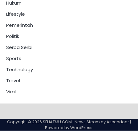
Hukum
Lifestyle
Pemerintah
Politik
Serba Serbi
Sports
Technology
Travel
Viral
Copyright © 2026
SEHATMU.COM
| News Steam by
Ascendoor
|
Powered by
WordPress
.