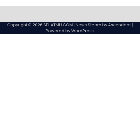
Copyright © 2026
SEHATMU.COM
| News Steam by
Ascendoor
|
Powered by
WordPress
.