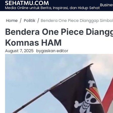
SEHATMU.COM
Skip
Busine
Media Online untuk Berita, Inspirasi, dan Hidup Sehat
to
content
Home
Politik
Bendera One Piece Dianggap Simbo
Bendera One Piece Diang
Komnas HAM
August 7, 2025
by
gaskan editor