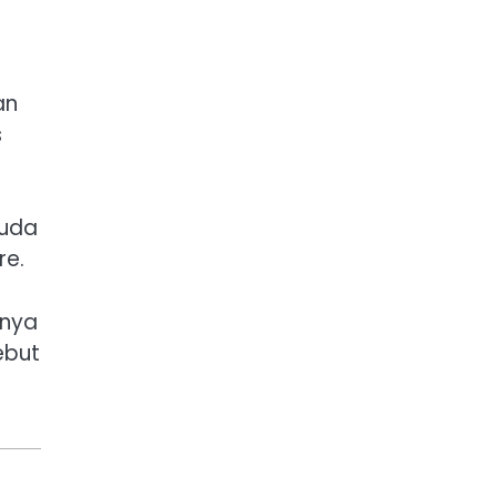
an
s
muda
re.
rnya
ebut