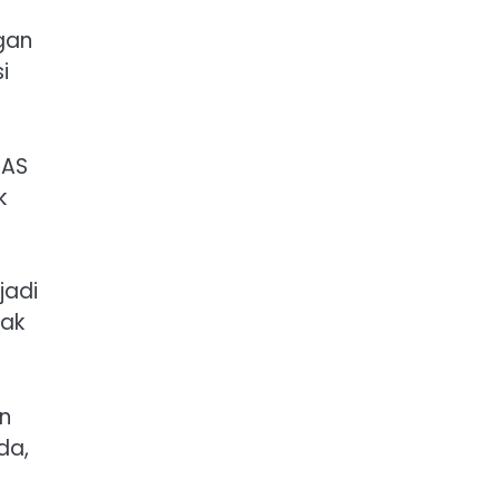
ngan
i
 AS
k
jadi
dak
n
da,