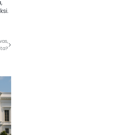
,
si.
was,
ita?