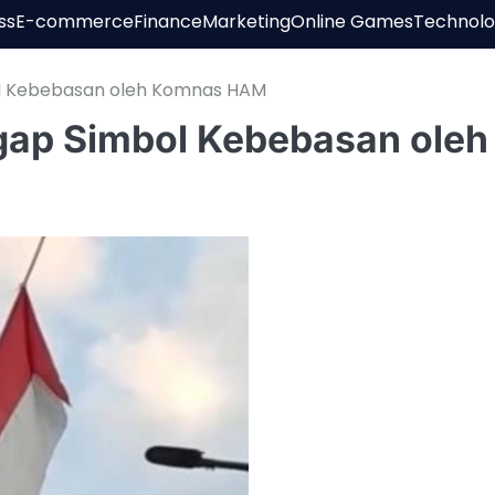
ss
E-commerce
Finance
Marketing
Online Games
Technol
l Kebebasan oleh Komnas HAM
gap Simbol Kebebasan oleh