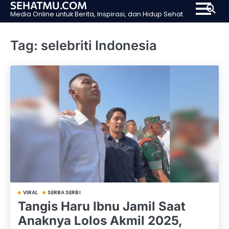
SEHATMU.COM
Skip
Media Online untuk Berita, Inspirasi, dan Hidup Sehat
to
content
Tag:
selebriti Indonesia
VIRAL
SERBA SERBI
Tangis Haru Ibnu Jamil Saat
Anaknya Lolos Akmil 2025,