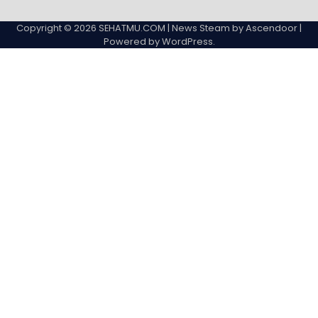
Copyright © 2026
SEHATMU.COM
| News Steam by
Ascendoor
|
Powered by
WordPress
.